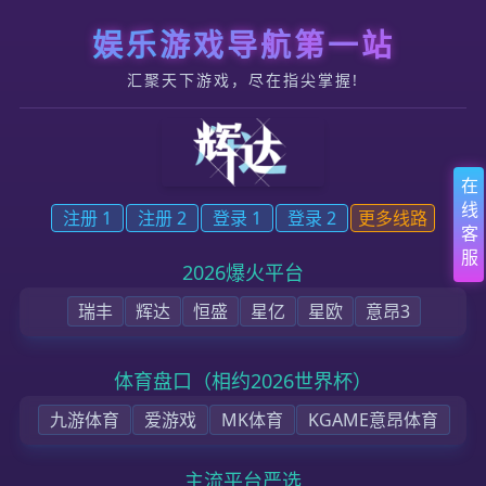
跳转到内容
首页
公司简介
最新消息
资料下载
加入我们
展会活动