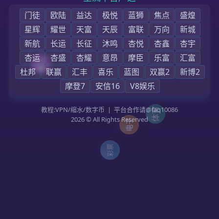
首页
公司简介
最新消息
资料下载
加入我们
展会活动
©2019