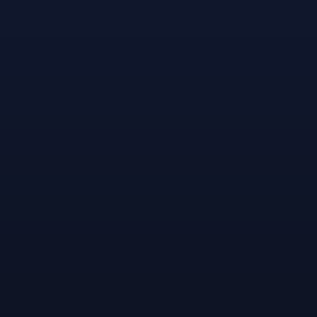
及时、便捷的解决方案。通过鼎汇注册登录地址，能为用户提供
让生活更轻松